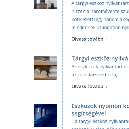
A tárgyi eszköz nyilvántar
hiszen a háromévente szük
kötelezettség, hanem a cég
mindennek az ingatlan nyi
Olvass tovább
Tárgyi eszköz nyilvá
Az eszközök nyilvántartás
a szállodai szektorra,
Olvass tovább
Eszközök nyomon kö
segítségével
Ha tárgyi eszköz nyilvánt