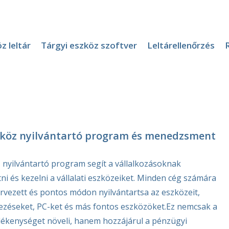
z leltár
Tárgyi eszköz szoftver
Leltárellenőrzés
szköz nyilvántartó program és menedzsment
z nyilvántartó program segít a vállalkozásoknak
 és kezelni a vállalati eszközeiket. Minden cég számára
rvezett és pontos módon nyilvántartsa az eszközeit,
dezéseket, PC-ket és más fontos eszközöket.Ez nemcsak a
ékenységet növeli, hanem hozzájárul a pénzügyi