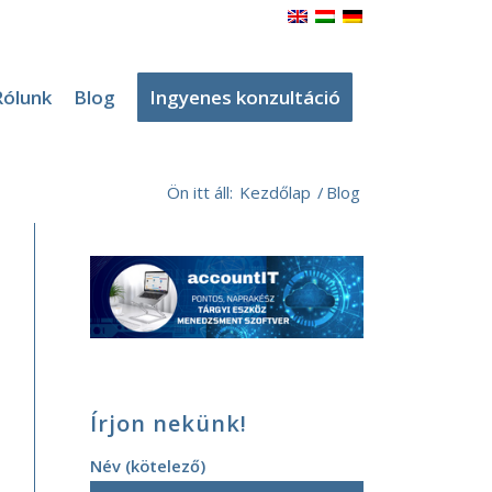
Rólunk
Blog
Ingyenes konzultáció
Ön itt áll:
Kezdőlap
/
Blog
Írjon nekünk!
Név (kötelező)