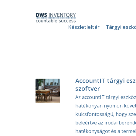
Készletleltár
Tárgyi eszkö
AccountIT tárgyi e
szoftver
Az accountIT tárgyi eszkö
hatékonyan nyomon követni
kulcsfontosságú, hogy sze
beleértve az irodai beren
hatékonyságot és a termel