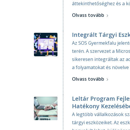
áttekinthetőséghez és a kö
Olvass tovább
Integrált Tárgyi E
Az SOS Gyermekfalu jelent
terén. A szervezet a Micro
sikeresen integráltak az ac
a folyamatokat és növelve
Olvass tovább
Leltár Program Fejl
Hatékony Kezeléséb
A legtöbb vállalkozások 
tárgyi eszközeiket. Az es