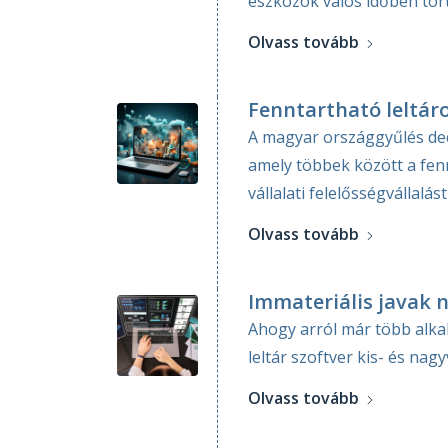
eszközök valós időben tö
Olvass tovább
Fenntartható leltár
A magyar országgyűlés dec
amely többek között a fen
vállalati felelősségvállalás
Olvass tovább
Immateriális javak n
Ahogy arról már több alka
leltár szoftver kis- és na
Olvass tovább