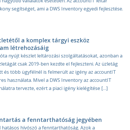
 nagyobb vállalatok esetében. Az accountIT leltár
ony segítséget, ami a DWS Inventory egyedi fejlesztése.
tletétől a komplex tárgyi eszköz
am létrehozásáig
óta nyújt készlet leltározási szolgáltatásokat, azonban a
zletágát csak 2019-ben kezdte el fejleszteni. Az üzletág
 és több ügyfélnél is felmerült az igény az accountIT
res használata. Mivel a DWS Inventory az accountIT
latra tervezte, ezért a piaci igény kielégítése […]
ántartás a fenntarthatóság jegyében
 hatásos hívószó a fenntarthatóság. Azok a