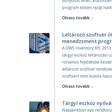
bonyolult lehet, különösen
program ebben nyújt haték
Olvass tovább
Leltározó szoftver ö
menedzsment progr
A DWS Inventory Kft. 2013 
tárgyi eszköz leltározási ü
rohamos fejlődésbe kezdett
leltározó szoftver rendsze
szoftvert nem külsős haszná
Olvass tovább
Tárgyi eszköz nyilv
Napjainkban egy rendkívül