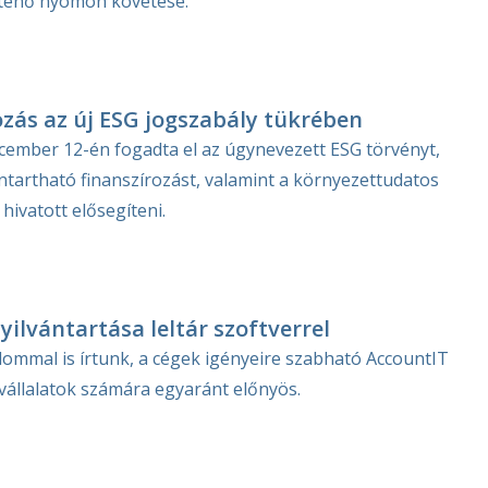
rténő nyomon követése.
ozás az új ESG jogszabály tükrében
ember 12-én fogadta el az úgynevezett ESG törvényt,
ntartható finanszírozást, valamint a környezettudatos
t hivatott elősegíteni.
yilvántartása leltár szoftverrel
lommal is írtunk, a cégek igényeire szabható AccountIT
gyvállalatok számára egyaránt előnyös.