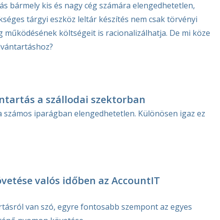
tás bármely kis és nagy cég számára elengedhetetlen,
séges tárgyi eszköz leltár készítés nem csak törvényi
 működésének költségeit is racionalizálhatja. De mi köze
lvántartáshoz?
ntartás a szállodai szektorban
a számos iparágban elengedhetetlen. Különösen igaz ez
vetése valós időben az AccountIT
artásról van szó, egyre fontosabb szempont az egyes