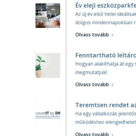
Év eleji eszközparkf
Az új év első hetei ideáli
dolgos mindennapokban ri
Olvass tovább
Fenntartható leltár
Hogyan alakíthatja át egy s
megmutatjuk!
Olvass tovább
Teremtsen rendet az
Ha egy vállalkozás jelentő
működéshez elengedhetetle
Olvass tovább