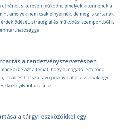
eretnének sikeresen működni, amelyek kitűnnének a
amint amelyek nem csak elnyernék, de meg is tartanák
 érdeklődését, stratégiai és működési szempontból is
fenntarthatósággal.
ántartás a rendezvényszervezésben
már körbe azt a témát, hogy a magától értetődő
b, rövid és hosszú távú pozitív hatásai vannak egy
eszköz nyilvántartásnak.
artása a tárgyi eszközökkel egy