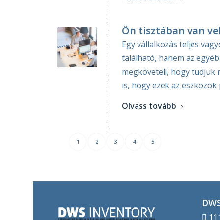
Ön tisztában van ve
Egy vállalkozás teljes va
található, hanem az egyéb 
megköveteli, hogy tudjuk m
is, hogy ezek az eszközök 
Olvass tovább
1
2
3
4
5
DWS
111