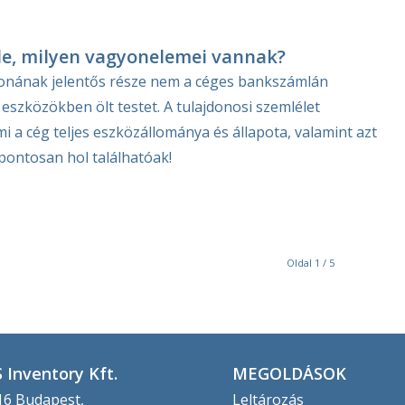
le, milyen vagyonelemei vannak?
gyonának jelentős része nem a céges bankszámlán
eszközökben ölt testet. A tulajdonosi szemlélet
i a cég teljes eszközállománya és állapota, valamint azt
pontosan hol találhatóak!
Oldal 1 / 5
 Inventory Kft.
MEGOLDÁSOK
6 Budapest,
Leltározás