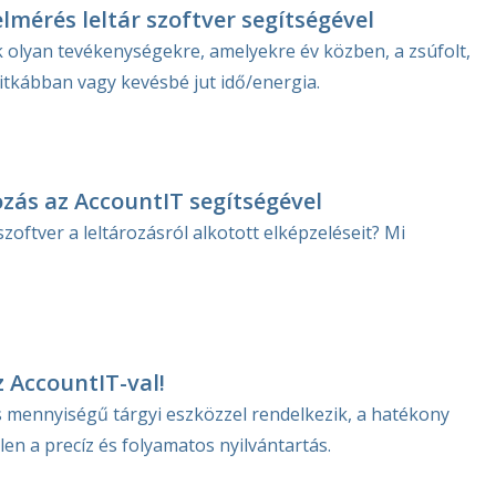
elmérés leltár szoftver segítségével
sak olyan tevékenységekre, amelyekre év közben, a zsúfolt,
tkábban vagy kevésbé jut idő/energia.
ozás az AccountIT segítségével
zoftver a leltározásról alkotott elképzeléseit? Mi
 AccountIT-val!
s mennyiségű tárgyi eszközzel rendelkezik, a hatékony
n a precíz és folyamatos nyilvántartás.