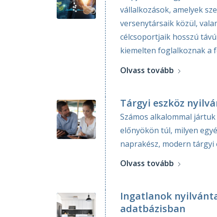
vállalkozások, amelyek sz
versenytársaik közül, val
célcsoportjaik hosszú távú
kiemelten foglalkoznak a 
Olvass tovább
Tárgyi eszköz nyilv
Számos alkalommal jártuk 
előnyökön túl, milyen egyé
naprakész, modern tárgyi 
Olvass tovább
Ingatlanok nyilvánt
adatbázisban