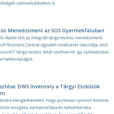
ltségek optimalizálásához is.
szköz Menedzsment az SOS Gyermekfaluban
ős lépést tett az integrált tárgyi eszköz menedzsment
soft Business Central ügyviteli rendszerét használja, amit
countIT tárgyi eszköz leltár szoftverrel, így optimalizálva
 a hatékonyságot.
esztése: DWS Inventory a Tárgyi Eszközök
en
számára elengedhetetlen, hogy pontosan nyomon kövesse
zközök mozgása, karbantartása és nyilvántartása