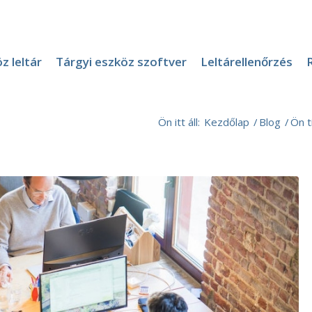
z leltár
Tárgyi eszköz szoftver
Leltárellenőrzés
Ön itt áll:
Kezdőlap
/
Blog
/
Ön t