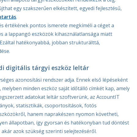
that egy szakszerűen elkészített, egyedi fejlesztésű,
ntartás
.
s értékének pontos ismerete megkíméli a céget a
 és a lappangó eszközök kihasználatlansága miatt
 Ezáltal hatékonyabbá, jobban strukturálttá,
dése.
i digitális tárgyi eszköz leltár
gységes azonosítási rendszer adja. Ennek első lépéseként
, melyben minden eszköz saját időtálló címkét kap, amely
gszerzett adatokat leltár szoftverünk, az AccountIT
nyok, statisztikák, csoportosítások, fotós
 eszközökről, hanem naprakészen nyomon követheti,
yen állapotban, így gyorsan és hatékonyban tud döntést
 akár azok szükség szerinti selejtezéséről.