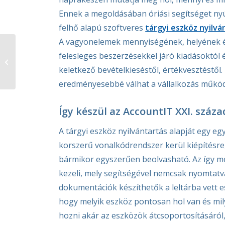
Ennek a megoldásában óriási segítséget nyúj
felhő alapú szoftveres
tárgyi eszköz nyilvá
A vagyonelemek mennyiségének, helyének é
Optimális
felesleges beszerzésekkel járó kiadásoktól
eszköznyilvántartás
keletkező bevételkieséstől, értékvesztéstől.
több telephelyen
eredményesebbé válhat a vállalkozás műkö
Így készül az AccountIT XXI. század
A tárgyi eszköz nyilvántartás alapját egy e
korszerű vonalkódrendszer kerül kiépítésre
bármikor egyszerűen beolvasható. Az így me
kezeli, mely segítségével nemcsak nyomtatvá
dokumentációk készíthetők a leltárba vett
hogy melyik eszköz pontosan hol van és mil
hozni akár az eszközök átcsoportosításáról,