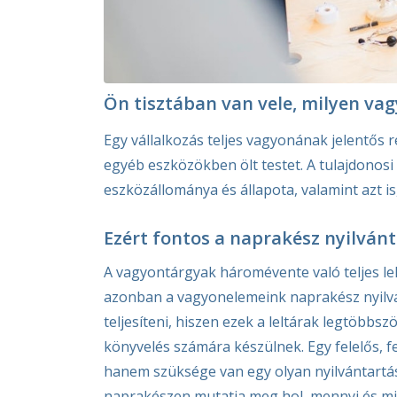
Ön tisztában van vele, milyen va
Egy vállalkozás teljes vagyonának jelentős
egyéb eszközökben ölt testet. A tulajdonosi 
eszközállománya és állapota, valamint azt i
Ezért fontos a naprakész nyilván
A vagyontárgyak háromévente való teljes lel
azonban a vagyonelemeink naprakész nyilvá
teljesíteni, hiszen ezek a leltárak legtöbbs
könyvelés számára készülnek. Egy felelős, 
hanem szüksége van egy olyan nyilvántartá
naprakészen mutatja meg hol, mennyi és mil