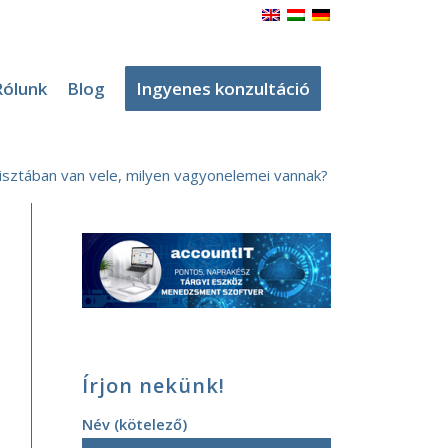
Rólunk
Blog
Ingyenes konzultáció
isztában van vele, milyen vagyonelemei vannak?
Írjon nekünk!
Név (kötelező)