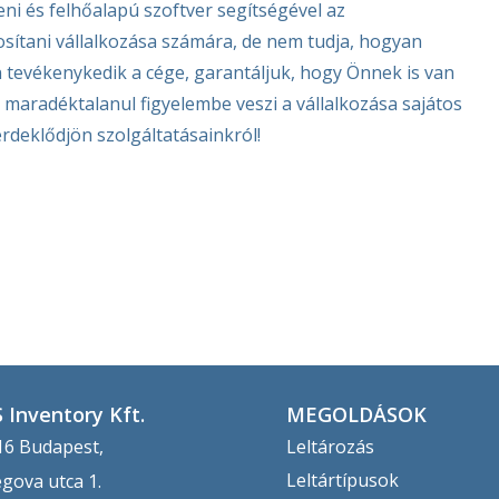
eni és felhőalapú szoftver segítségével az
ítani vállalkozása számára, de nem tudja, hogyan
 tevékenykedik a cége, garantáljuk, hogy Önnek is van
maradéktalanul figyelembe veszi a vállalkozása sajátos
érdeklődjön szolgáltatásainkról!
 Inventory Kft.
MEGOLDÁSOK
6 Budapest,
Leltározás
Leltártípusok
egova utca 1.