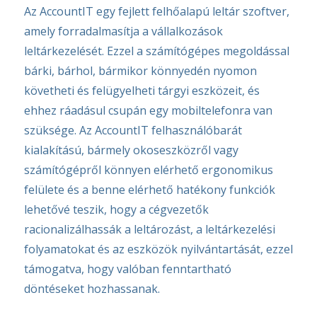
Az AccountIT egy fejlett felhőalapú leltár szoftver,
amely forradalmasítja a vállalkozások
leltárkezelését. Ezzel a számítógépes megoldással
bárki, bárhol, bármikor könnyedén nyomon
követheti és felügyelheti tárgyi eszközeit, és
ehhez ráadásul csupán egy mobiltelefonra van
szüksége. Az AccountIT felhasználóbarát
kialakítású, bármely okoseszközről vagy
számítógépről könnyen elérhető ergonomikus
felülete és a benne elérhető hatékony funkciók
lehetővé teszik, hogy a cégvezetők
racionalizálhassák a leltározást, a leltárkezelési
folyamatokat és az eszközök nyilvántartását, ezzel
támogatva, hogy valóban fenntartható
döntéseket hozhassanak.