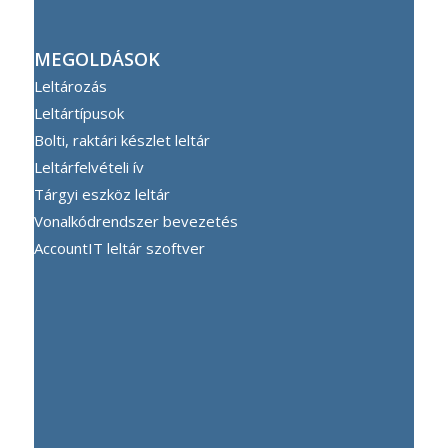
MEGOLDÁSOK
Leltározás
Leltártípusok
Bolti, raktári készlet leltár
Leltárfelvételi ív
Tárgyi eszköz leltár
Vonalkódrendszer bevezetés
AccountIT leltár szoftver