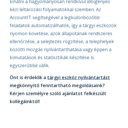
kínálni a hagyományosan rendkívül időigényes
kézi leltározási folyamatokkal szemben. Az
AccountIT segítségével a legkülönbözőbb
feladatok automatizálhatók, így a tárgyi eszközök
nyomon követése, azok állapotának rendszeres
ellenőrzése, a selejtezés rögzítése, a telephelyek
közötti mozgás nyilvántarthatása vagy éppen a
kimutatások és statisztikák készítése is
egyszerűbbé válik.
Önt is érdeklik a
tárgyi eszköz nyilvántartást
megkönnyítő fenntartható megoldásaink?
Kérjen személyre szóló ajánlatot felkészült
kollégáinktól!