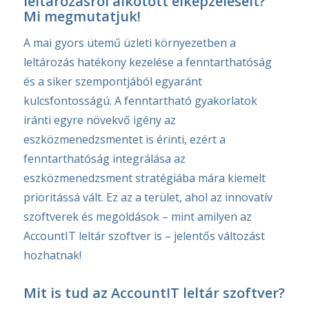
leltározásról alkotott elképzeléseit?
Mi megmutatjuk!
A mai gyors ütemű üzleti környezetben a
leltározás hatékony kezelése a fenntarthatóság
és a siker szempontjából egyaránt
kulcsfontosságú. A fenntartható gyakorlatok
iránti egyre növekvő igény az
eszközmenedzsmentet is érinti, ezért a
fenntarthatóság integrálása az
eszközmenedzsment stratégiába mára kiemelt
prioritássá vált. Ez az a terület, ahol az innovatív
szoftverek és megoldások – mint amilyen az
AccountIT leltár szoftver is – jelentős változást
hozhatnak!
Mit is tud az AccountIT leltár szoftver?