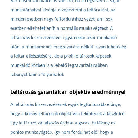
Bármilyen vállalatról is van szó, ha a cégvezető a saját
munkatársaival kívánja elvégeztetni a leltárazást, az
minden esetben nagy felforduláshoz vezet, ami sok
esetben ellehetetleníti a normális munkavégzést. A
leltározás kiszervezésével ugyanakkor akár munkaidő
után, a munkamenet megzavarása nélkül is van lehetőség
a leltár elkészítésére, de a profi leltárosok képesek
munkaidő közben is a lehető legzavartalanabban
lebonyolítani a folyamatot.
Leltározás garantáltan objektív eredménnyel
A leltározás kiszervezésének egyik legfontosabb előnye,
hogy a külsős leltárosok objektíven tekintenek a készletre.
Egy leltározó vállalkozás érdeke a gyors, hatékony és
pontos munkavégzés, így nem fordulhat elő, hogy a