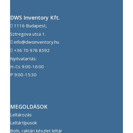
DWS Inventory Kft.
1116 Budapest,
Sztregova utca 1.
info@dwsinventory.hu
+36 70 978 8592
Nyitvatartás:
H-Cs 9:00-16:00
P 9:00-15:30
MEGOLDÁSOK
Leltározás
Leltártípusok
Bolti, raktári készlet leltár