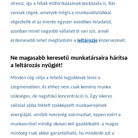
stressz, így a hibák előfordulásának kockázata is. Bár
vannak cégek, amelyek mégis a munkavállalóikkal
végeztetik el az évente egyszer esedékes feladatot,
azonban minél nagyobb vállalatról van szó, annál
érdemesebb lehet megfontolni a
leltározás
kiszervezését.
Ne magasabb keresetű munkatársaira hárítsa
a leltározás nyűgj
é
t!
Minden cég célja a lehető legjobbnak lenni a
szegmensében, és ehhez nem csak kemény munka
szükséges, de nagyfokú koncentráció is. Egy sikeres
vállalat abba fekteti szakképzett munkaerejének
energiáját, amiből nyereség származhat, éppen ezért a
munkaerővel mindig okosan kell gazdálkodni: a magas
minőség csak akkor garantálható, ha mindenki azt a