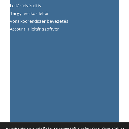
Leltárfelvételi ív
Tárgyi eszköz leltár
Vonalkódrendszer bevezetés
AccountIT leltár szoftver