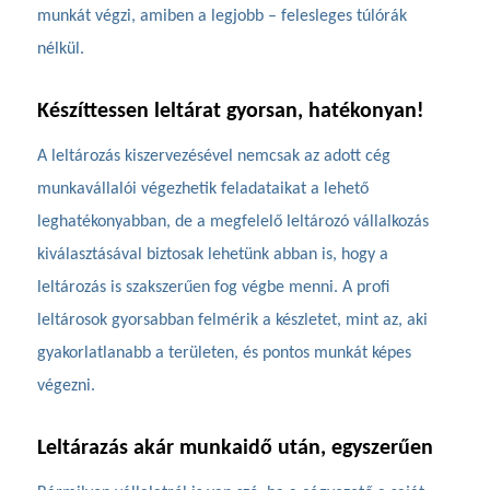
munkát végzi, amiben a legjobb – felesleges túlórák
nélkül.
Készíttessen leltárat gyorsan, hatékonyan!
A leltározás kiszervezésével nemcsak az adott cég
munkavállalói végezhetik feladataikat a lehető
leghatékonyabban, de a megfelelő leltározó vállalkozás
kiválasztásával biztosak lehetünk abban is, hogy a
leltározás is szakszerűen fog végbe menni. A profi
leltárosok gyorsabban felmérik a készletet, mint az, aki
gyakorlatlanabb a területen, és pontos munkát képes
végezni.
Leltárazás akár munkaidő ut
á
n, egyszerűen