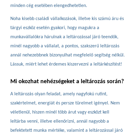
minden cég esetében elengedhetetlen.
Noha kisebb családi vállalkozások, illetve kis számú áru és
tárgyi eszköz esetén gyakori, hogy magukra a
munkavállalókra hárulnak a leltározással járó teendők,
minél nagyobb a vállalat, a pontos, szakszerű leltározás
annál nehezebbnek bizonyulhat megfelelő segítség nélkül.
Lássuk, miért lehet érdemes kiszervezni a leltárkészítést!
Mi okozhat nehézségeket a leltározás során?
A leltározás olyan feladat, amely nagyfokú rutint,
szakértelmet, energiát és persze türelmet igényel. Nem
véletlenül, hiszen minél több árut vagy eszközt kell
leltárba venni, illetve ellenőrizni, annál nagyobb a
befektetett munka mértéke, valamint a leltározással járó