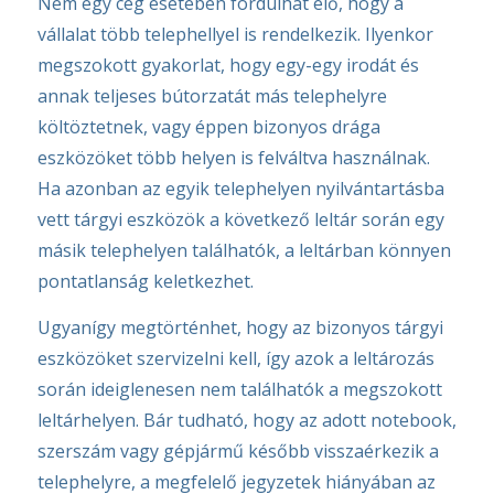
Nem egy cég esetében fordulhat elő, hogy a
vállalat több telephellyel is rendelkezik. Ilyenkor
megszokott gyakorlat, hogy egy-egy irodát és
annak teljeses bútorzatát más telephelyre
költöztetnek, vagy éppen bizonyos drága
eszközöket több helyen is felváltva használnak.
Ha azonban az egyik telephelyen nyilvántartásba
vett tárgyi eszközök a következő leltár során egy
másik telephelyen találhatók, a leltárban könnyen
pontatlanság keletkezhet.
Ugyanígy megtörténhet, hogy az bizonyos tárgyi
eszközöket szervizelni kell, így azok a leltározás
során ideiglenesen nem találhatók a megszokott
leltárhelyen. Bár tudható, hogy az adott notebook,
szerszám vagy gépjármű később visszaérkezik a
telephelyre, a megfelelő jegyzetek hiányában az