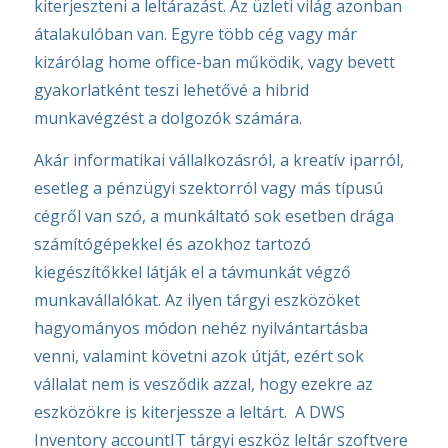
kiterjeszteni a leltárazást. Az üzleti világ azonban
átalakulóban van. Egyre több cég vagy már
kizárólag home office-ban működik, vagy bevett
gyakorlatként teszi lehetővé a hibrid
munkavégzést a dolgozók számára.
Akár informatikai vállalkozásról, a kreatív iparról,
esetleg a pénzügyi szektorról vagy más típusú
cégről van szó, a munkáltató sok esetben drága
számítógépekkel és azokhoz tartozó
kiegészítőkkel látják el a távmunkát végző
munkavállalókat. Az ilyen tárgyi eszközöket
hagyományos módon nehéz nyilvántartásba
venni, valamint követni azok útját, ezért sok
vállalat nem is vesződik azzal, hogy ezekre az
eszközökre is kiterjessze a leltárt. A DWS
Inventory accountIT tárgyi eszköz leltár szoftvere