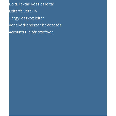
Bolti, raktári készlet leltár
Leltárfelvételi ív
Tárgyi eszköz leltár
Vonalkódrendszer bevezetés
AccountIT leltár szoftver