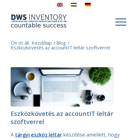
Ön itt áll:
Kezdőlap
/
Blog
/
Eszközkövetés az accountIT leltár szoftverrel
Eszközkövetés az accountIT leltár
szoftverrel
A
tárgyi eszköz leltár
készítése amellett, hogy