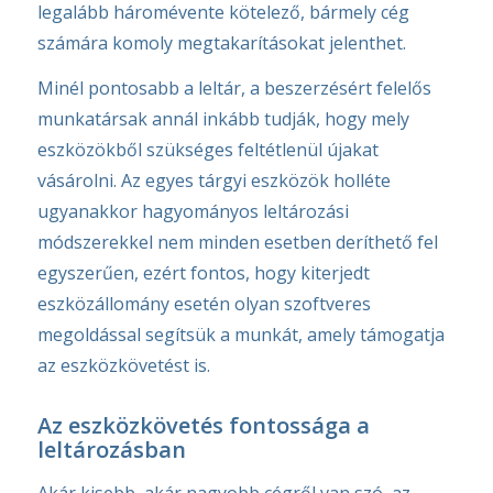
legalább háromévente kötelező, bármely cég
számára komoly megtakarításokat jelenthet.
Minél pontosabb a leltár, a beszerzésért felelős
munkatársak annál inkább tudják, hogy mely
eszközökből szükséges feltétlenül újakat
vásárolni. Az egyes tárgyi eszközök holléte
ugyanakkor hagyományos leltározási
módszerekkel nem minden esetben deríthető fel
egyszerűen, ezért fontos, hogy kiterjedt
eszközállomány esetén olyan szoftveres
megoldással segítsük a munkát, amely támogatja
az eszközkövetést is.
Az eszközkövetés fontossága a
leltározásban
Akár kisebb, akár nagyobb cégről van szó, az