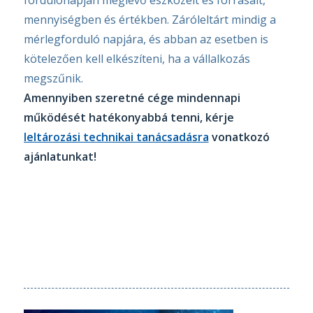
fordulónapján meglévő eszközeit és forrásait,
mennyiségben és értékben. Záróleltárt mindig a
mérlegforduló napjára, és abban az esetben is
kötelezően kell elkészíteni, ha a vállalkozás
megszűnik.
Amennyiben szeretné cége mindennapi
működését hatékonyabbá tenni, kérje
leltározási technikai tanácsadásra
vonatkozó
ajánlatunkat!