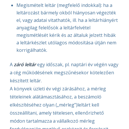
Megismételt leltár (megfelelő indokkal): ha a
leltározást bármely okból hiányosan végezték
el, vagy adatai vitathatók, ill. ha a leltárhiányért
anyagilag felelősök a leltárfelvétel
megismétlését kérik és az általuk jelzett hibák
a leltárkészlet utólagos módosítása útján nem
korrigálhatók.
A
záró leltár
egy időszak, pl. naptári év végén vagy
a cég működésének megszűnésekor kötelezően
készített leltár.
A könyvek üzleti év végi zárásához, a mérleg
tételeinek alátámasztásához, a beszámoló
elkészítéséhez olyan („mérleg”)leltárt kell
összeállítani, amely tételesen, ellenőrizhető
módon tartalmazza a vállalkozó mérleg