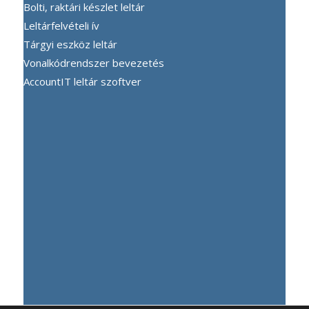
Bolti, raktári készlet leltár
Leltárfelvételi ív
Tárgyi eszköz leltár
Vonalkódrendszer bevezetés
AccountIT leltár szoftver