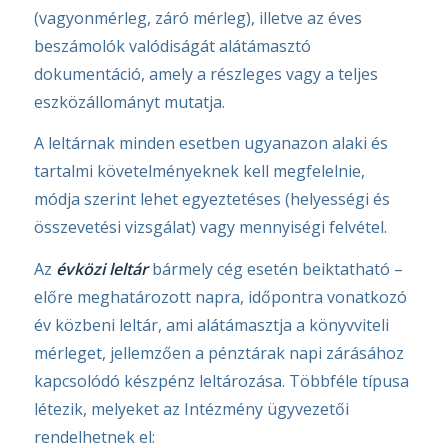
(vagyonmérleg, záró mérleg), illetve az éves
beszámolók valódiságát alátámasztó
dokumentáció, amely a részleges vagy a teljes
eszközállományt mutatja.
A leltárnak minden esetben ugyanazon alaki és
tartalmi követelményeknek kell megfelelnie,
módja szerint lehet egyeztetéses (helyességi és
összevetési vizsgálat) vagy mennyiségi felvétel.
Az
évközi leltár
bármely cég esetén beiktatható –
előre meghatározott napra, időpontra vonatkozó
év közbeni leltár, ami alátámasztja a könyvviteli
mérleget, jellemzően a pénztárak napi zárásához
kapcsolódó készpénz leltározása. Többféle típusa
létezik, melyeket az Intézmény ügyvezetői
rendelhetnek el: