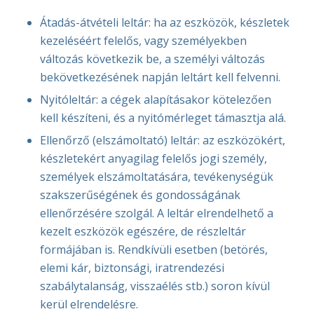
Átadás-átvételi leltár: ha az eszközök, készletek
kezeléséért felelős, vagy személyekben
változás következik be, a személyi változás
bekövetkezésének napján leltárt kell felvenni.
Nyitóleltár: a cégek alapításakor kötelezően
kell készíteni, és a nyitómérleget támasztja alá.
Ellenőrző (elszámoltató) leltár: az eszközökért,
készletekért anyagilag felelős jogi személy,
személyek elszámoltatására, tevékenységük
szakszerűségének és gondosságának
ellenőrzésére szolgál. A leltár elrendelhető a
kezelt eszközök egészére, de részleltár
formájában is. Rendkívüli esetben (betörés,
elemi kár, biztonsági, iratrendezési
szabálytalanság, visszaélés stb.) soron kívül
kerül elrendelésre.